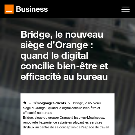
Passer
au
contenu
principal
Bridge, le nouveau
siège d’Orange :
quand le digital
concilie bien-être et
efficacité au bureau
Témoignages clients
Bridge, le nouveau
siège d’Orange : quand le digital concilie bien-être et
efficacité au bureau
Bridge, siège du groupe Orange à Issy-les-Moulineaux,
renouvelle l’expérience salarié en plaçant les services
digitaux au centre de sa conception de l’espace de travail.