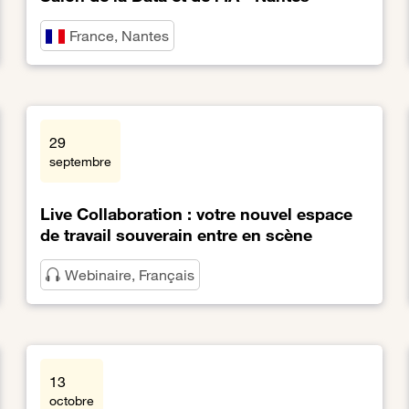
France, Nantes
Lien vers Salon de la Data et de l'IA - Nantes
29
septembre
Live Collaboration : votre nouvel espace
de travail souverain entre en scène
Webinaire, Français
de la Data Platform Fabric
Lien vers Live Collaboration : votre nouvel espace de tr
13
octobre