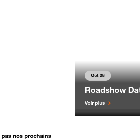
lutions
Témoignages clients
Actualités
À propos
Oct 08
Roadshow Dat
Voir plus
Lien vers Roadshow Data & 
z pas nos prochains