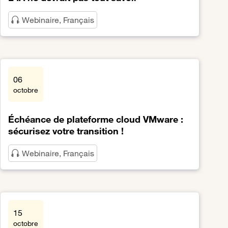
Webinaire, Français
Lien vers L'IA ne devrait pas tout savoir
06
octobre
Échéance de plateforme cloud VMware :
sécurisez votre transition !
Webinaire, Français
avail souverain entre en scène
Lien vers Échéance de plateforme cloud VMware : sécurisez v
15
octobre