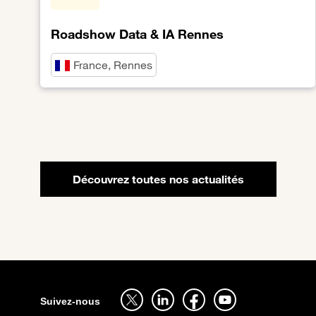
Roadshow Data & IA Rennes
France, Rennes
Lien vers Roadshow Data & IA Rennes
Découvrez toutes nos actualités
Sitemap
Suivez-nous sur twitter - ouverture dans un nouvel onglet
Suivez-nous sur linkedin - ouverture dans un nouv
Suivez-nous sur facebook - ouverture d
Suivez-nous sur youtube - ouv
Suivez-nous