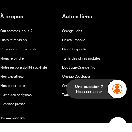
À propos
Autres liens
Qui sommes-nous ?
Orange Jobs
Histoire et vision
Réseau mobile
Présence internationale
Blog Perspective
Nous rejoindre
Tarifs des offres mobiles
Notre responsabilité sociétale
Boutique Orange Pro
Nos expertises
Orange Developer
Une question ?
Nous contacter
Nos partenaires
Orange.com
L'avis des analystes
Tous les sites du groupe
L'espace presse
 Business 2026
Back t