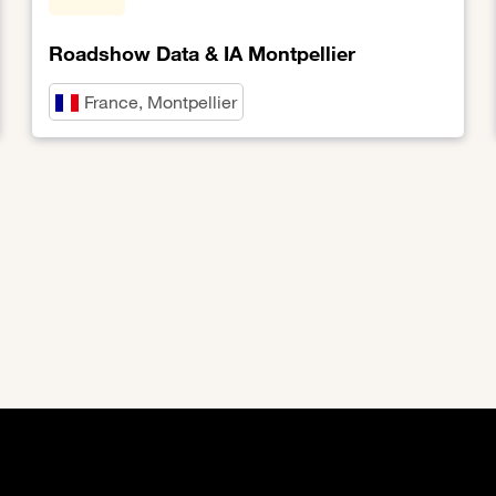
Roadshow Data & IA Montpellier
France, Montpellier
Lien vers Roadshow Data & IA Montpellier
el onglet
ans un nouvel onglet
erture dans un nouvel onglet