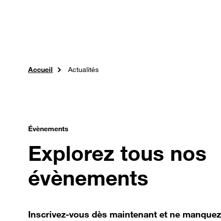
Passer au contenu principal
Professionnels
Orange Jobs
Expertises
So
Accueil
Actualités
Évènements
Explorez tous nos
évènements
Inscrivez-vous dès maintenant et ne manque