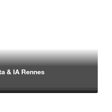
France (Français)
Assistance
Espace client
a & IA Rennes
IA Rennes