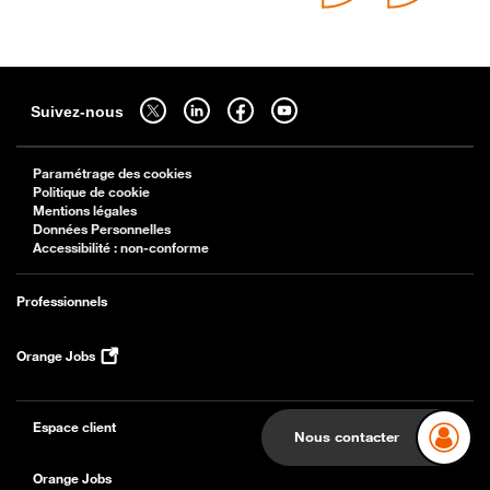
Sitemap
Suivez-nous sur twitter - ouverture dans un nouvel onglet
Suivez-nous sur linkedin - ouverture dans un nouvel onglet
Suivez-nous sur facebook - ouverture dans un nouv
Suivez-nous sur youtube - ouverture dans 
Suivez-nous
Paramétrage des cookies
Politique de cookie
Mentions légales
Données Personnelles
Accessibilité : non-conforme
Professionnels
Orange Jobs
Espace client
Nous contacter
Orange Jobs