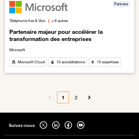
Partners
Téléphonie fixe & Voix
+ 6 autres
Partenaire majeur pour accélérer la
transformation des entreprises
Microsoft
Microsoft Cloud
10 accréditations
15 expertises
Lien vers Partenaire majeur pour accélérer la transformation des 
Pagination
1
2
Page précédente
Page courante
Page
Page suivante
Sitemap
Suivez-nous sur twitter - ouverture dans un nouvel onglet
Suivez-nous sur linkedin - ouverture dans un nouvel onglet
Suivez-nous sur facebook - ouverture dans un nouv
Suivez-nous sur youtube - ouverture dans 
Suivez-nous