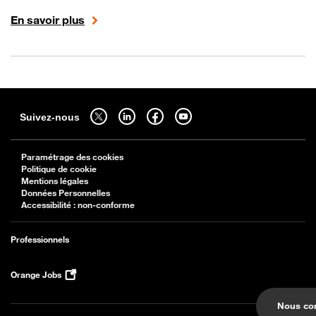
En savoir plus
Sitemap
Suivez-nous sur twitter - ouverture dans un nouvel onglet
Suivez-nous sur linkedin - ouverture dans un nouvel onglet
Suivez-nous sur facebook - ouverture dans un nouv
Suivez-nous sur youtube - ouverture dans 
Suivez-nous
Paramétrage des cookies
Politique de cookie
Mentions légales
Données Personnelles
Accessibilité : non-conforme
Professionnels
Orange Jobs
Nous con