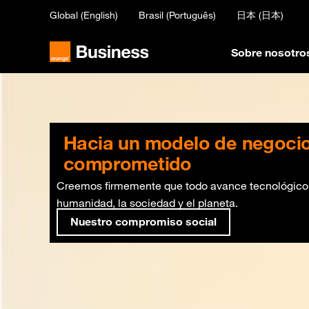
Skip
Global (English)
Brasil (Português)
日本 (日本)
to
main
content
Sobre nosotro
Hacia un modelo de negocio
comprometido
Creemos firmemente que todo avance tecnológico d
humanidad, la sociedad y el planeta.
Nuestro compromiso social