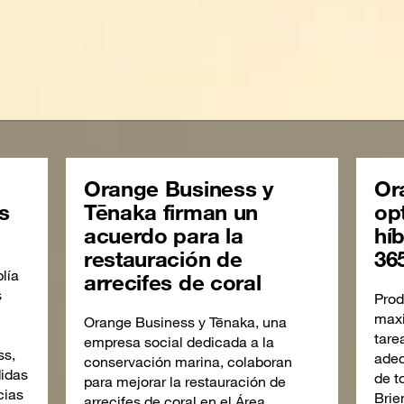
Orange Business y
Or
s
Tēnaka firman un
opt
acuerdo para la
hí
restauración de
36
lía
arrecifes de coral
s
Prod
maxi
Orange Business y Tēnaka, una
tare
empresa social dedicada a la
ss,
adec
conservación marina, colaboran
didas
de t
para mejorar la restauración de
cias
Brie
arrecifes de coral en el Área