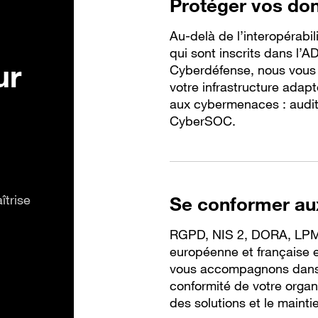
Protéger vos don
Au-delà de l’interopérabili
qui sont inscrits dans l’
ur
Cyberdéfense, nous vous 
votre infrastructure adapt
aux cybermenaces : audits
CyberSOC.
îtrise
Se conformer au
RGPD, NIS 2, DORA, LPM,
européenne et française e
vous accompagnons dans 
conformité de votre organ
des solutions et le mainti