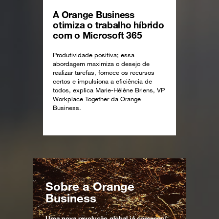
A Orange Business
otimiza o trabalho híbrido
com o Microsoft 365
Produtividade positiva; essa
abordagem maximiza o desejo de
realizar tarefas, fornece os recursos
certos e impulsiona a eficiência de
todos, explica Marie-Hélène Briens, VP
Workplace Together da Orange
Business.
Sobre a Orange
Business
Uma nova revolução global já começou: