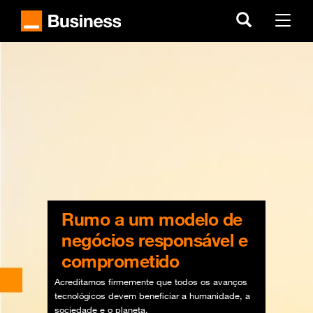
Skip
to
Menu
main
content
Rumo a um modelo de
negócios responsável e
comprometido
Acreditamos firmemente que todos os avanços
tecnológicos devem beneficiar a humanidade, a
sociedade e o planeta.