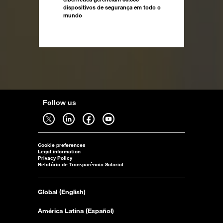
dispositivos de segurança em todo o
mundo
Follow us
Follow us on twitter - open in a new tab
Follow us on linkedin - open in a new tab
Follow us on facebook - open in a new tab
Follow us on youtube - open in a new tab
Cookie preferences
Legal information
Privacy Policy
Relatório de Transparência Salarial
Global (English)
América Latina (Español)