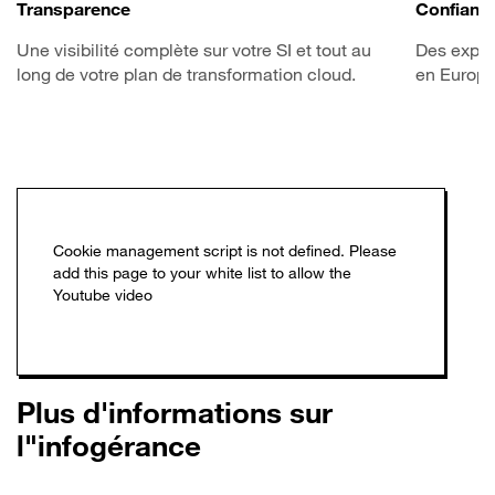
Transparence
Confianc
Une visibilité complète sur votre SI et tout au
Des expert
long de votre plan de transformation cloud.
en Europe
Plus d'informations sur
l"infogérance