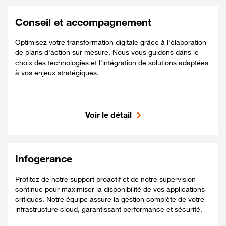
Services managés avec des leaders
cloud
Conseil et accompagnement
Évaluation pour une stratégie cloud
personnalisée
Optimisez votre transformation digitale grâce à l'élaboration
de plans d'action sur mesure. Nous vous guidons dans le
Approche adaptée selon la criticité des
choix des technologies et l'intégration de solutions adaptées
à vos enjeux stratégiques.
apps
Optimisation des serveurs et applications
Accompagnement vers AWS, Azure ou
Voir le détail
Inclus
Google Cloud
Plan de migration personnalisé en 3 jours
Recommandations pour réduire les coûts
cloud
Optimisation rapide de l'infrastructure en
Infogerance
2 jours
Profitez de notre support proactif et de notre supervision
Audit stratégique pour définir votre
continue pour maximiser la disponibilité de vos applications
approche cloud
critiques. Notre équipe assure la gestion complète de votre
infrastructure cloud, garantissant performance et sécurité.
Évaluation de votre maturité cloud