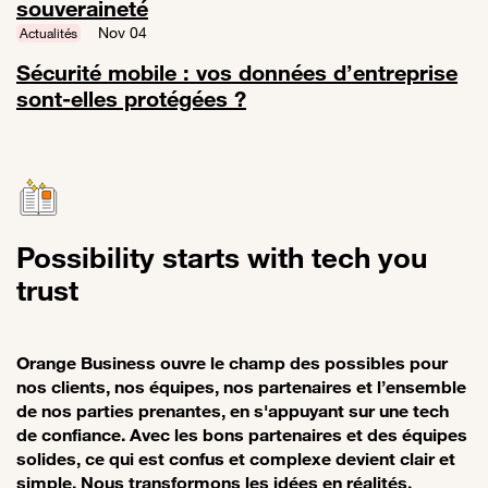
souveraineté
Lien vers Cloud : entre moteur d’innovation et défi de souveraineté
Nov 04
Actualités
Sécurité mobile : vos données d’entreprise
sont-elles protégées ?
Lien vers Sécurité mobile : vos données d’entreprise sont-elles pro
Possibility starts with tech you
trust
Orange Business ouvre le champ des possibles pour
nos clients, nos équipes, nos partenaires et l’ensemble
de nos parties prenantes, en s'appuyant sur une tech
de confiance. Avec les bons partenaires et des équipes
solides, ce qui est confus et complexe devient clair et
simple. Nous transformons les idées en réalités.