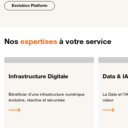
Evolution Platform
Nos
expertises
à votre service
Infrastructure Digitale
Data & I
Bénéficier d'une infrastructure numérique
La Data et l'I
évolutive, réactive et sécurisée
valeur
Lien vers Infrastructure Digitale
Lien vers Data &