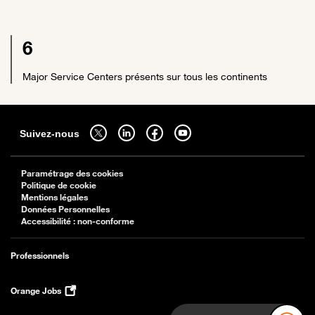
6
Major Service Centers présents sur tous les continents
Sitemap
Suivez-nous sur twitter - ouverture dans un nouvel onglet
Suivez-nous sur linkedin - ouverture dans un nouvel onglet
Suivez-nous sur facebook - ouverture dans un nouv
Suivez-nous sur youtube - ouverture dans 
Suivez-nous
Paramétrage des cookies
Politique de cookie
Mentions légales
Données Personnelles
Accessibilité : non-conforme
Professionnels
Orange Jobs