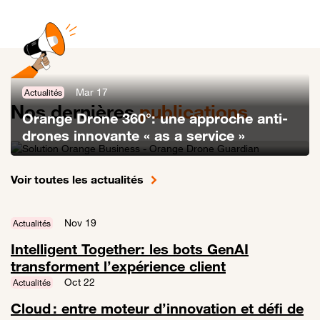
Mar 17
Actualités
Nos dernières
publications
Orange Drone 360°: une approche anti-
drones innovante « as a service »
Lien vers Orange Drone 360°: une approche anti-drones innovante «
Voir toutes les actualités
Nov 19
Actualités
Intelligent Together: les bots GenAI
transforment l’expérience client
Lien vers Intelligent Together: les bots GenAI transforment l’expérien
Oct 22
Actualités
Cloud : entre moteur d’innovation et défi de