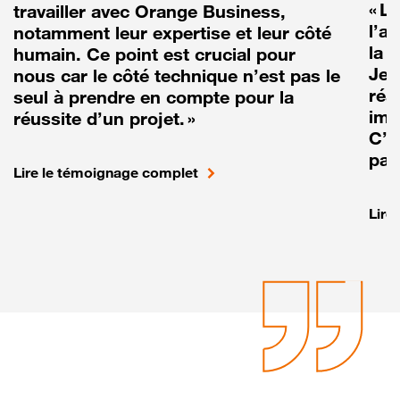
« L
travailler avec Orange Business,
l’a
notamment leur expertise et leur côté
la r
humain. Ce point est crucial pour
Je 
nous car le côté technique n’est pas le
réa
seul à prendre en compte pour la
imp
réussite d’un projet. »
C’e
pas
Lire le témoignage complet
Lire