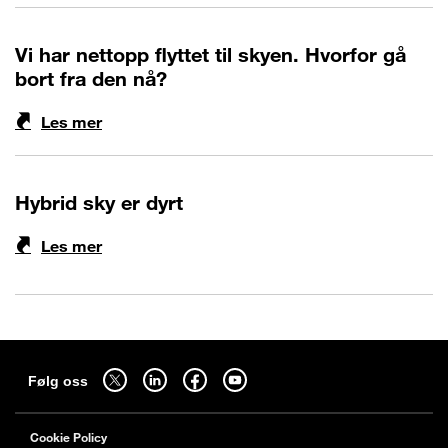
Vi har nettopp flyttet til skyen. Hvorfor gå
bort fra den nå?
Les mer
Hybrid sky er dyrt
Les mer
Sitemap
Følg oss på twitter - åpnes i en ny fane
Følg oss på linkedin - åpnes i en ny fane
Følg oss på facebook - åpnes i en ny fane
Følg oss på youtube - åpnes i en ny fane
Følg oss
Cookie Policy