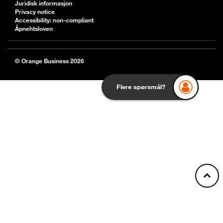
Juridisk informasjon
Privacy notice
Accessibility: non-compliant
Åpnehtsloven
© Orange Business 2026
Flere spørsmål?
Back