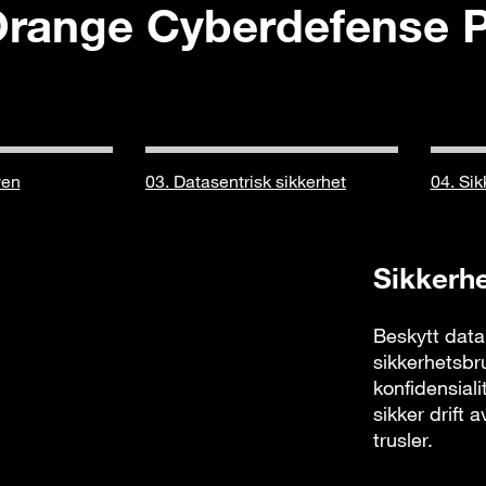
Orange Cyberdefense P
yen
03. Datasentrisk sikkerhet
04. Sik
Sikkerhe
Beskytt data
sikkerhetsbr
konfidensiali
sikker drift 
trusler.