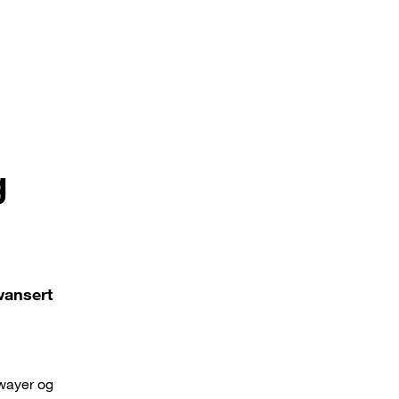
g
vansert
ewayer og