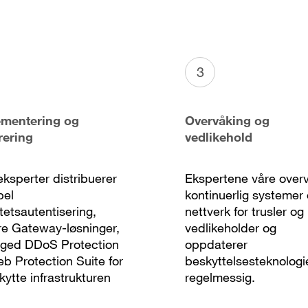
3
ementering og
Overvåking og
rering
vedlikehold
eksperter distribuerer
Ekspertene våre over
bel
kontinuerlig systemer
itetsautentisering,
nettverk for trusler og
e Gateway-løsninger,
vedlikeholder og
ged DDoS Protection
oppdaterer
b Protection Suite for
beskyttelsesteknologi
kytte infrastrukturen
regelmessig.