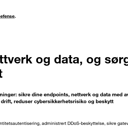
defense
.
ttverk og data, og sør
t
inger: sikre dine endpoints, nettverk og data med a
 drift, reduser cybersikkerhetsrisiko og beskytt
entitetsautentisering, administrert DDoS-beskyttelse, sikre gat