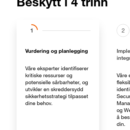
Beskytt i 4 trinn
1
2
Vurdering og planlegging
Impl
integ
Våre eksperter identifiserer
kritiske ressurser og
Våre 
potensielle sårbarheter, og
fleksi
utvikler en skreddersydd
ident
sikkerhetsstrategi tilpasset
Secur
dine behov.
Mana
og We
å bes
din.