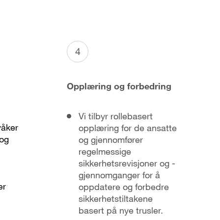
4
Opplæring og forbedring
Vi tilbyr rollebasert
våker
opplæring for de ansatte
 og
og gjennomfører
regelmessige
sikkerhetsrevisjoner og -
gjennomganger for å
er
oppdatere og forbedre
sikkerhetstiltakene
basert på nye trusler.