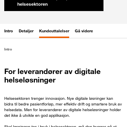
helsesektoren
Intro
Detaljer
Kundeuttalelser
Gå videre
Intro
For leverandører av digitale
helseløsninger
Helsesektoren trenger innovasjon. Nye digitale løsninger kan
bidra til bedre pasientforløp, mer effektiv drift og smartere bruk av
helsedata. Men for leverandører av digitale helseløsninger holder
det ikke å utvikle en god applikasjon.
Skal løsningen tas i bruk i helsesektoren, må den bygges på et