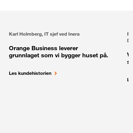
Karl Holmberg, IT sjef ved Inera
Pe
Di
Orange Business leverer
Vi
grunnlaget som vi bygger huset på.
so
Les kundehistorien
Le