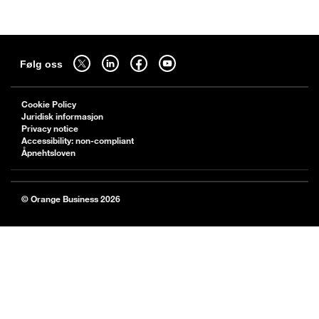
Sitemap
Følg oss på twitter - åpnes i en ny fane
Følg oss på linkedin - åpnes i en ny fane
Følg oss på facebook - åpnes i en ny fane
Følg oss på youtube - åpnes i en ny fane
Følg oss
Cookie Policy
Juridisk informasjon
Privacy notice
Accessibility: non-compliant
Åpnehtsloven
© Orange Business 2026