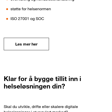
støtte for helsenormen
ISO 27001 og SOC
Les mer her
Klar for å bygge tillit inn i
helseløsningen din?
Skal du utvikle, drifte eller skalere digitale
helseløsninger i et regulert marked?