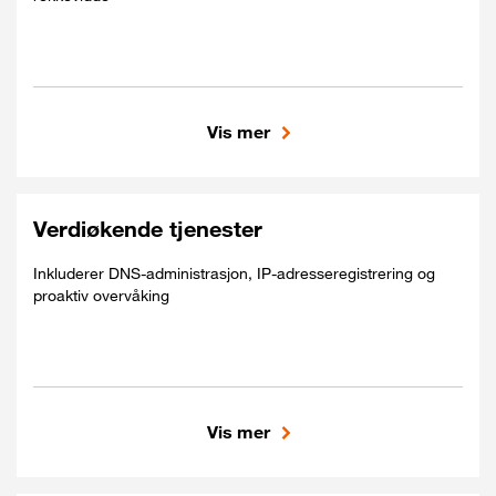
Vis mer
Inkludert
Garantert båndbredde av høy kvalitet
Global tilkobling
Verdiøkende tjenester
Pålitelig og konsekvent ytelse
Inkluderer DNS-administrasjon, IP-adresseregistrering og
proaktiv overvåking
Vis mer
Inkludert
Fullt banemangfold