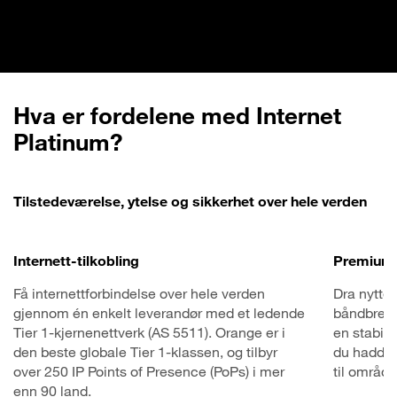
Hva er fordelene med Internet
Platinum?
Tilstedeværelse, ytelse og sikkerhet over hele verden
Internett-tilkobling
Premium 
Få internettforbindelse over hele verden
Dra nytte 
gjennom én enkelt leverandør med et ledende
båndbredd
Tier 1-kjernenettverk (AS 5511). Orange er i
en stabil
den beste globale Tier 1-klassen, og tilbyr
du hadde 
over 250 IP Points of Presence (PoPs) i mer
til område
enn 90 land.