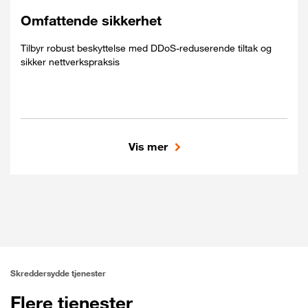
Kontinuitet - dobbel, dobbel
Omfattende sikkerhet
lastbalansering
Tilbyr robust beskyttelse med DDoS-reduserende tiltak og
BGP-4-ruting og multi-homing
sikker nettverkspraksis
IPv6 dual stack
Registrering av IP-adresse
DNS-administrasjon
Vis mer
Inkludert
Proaktiv nettverksovervåking og
DDoS-begrensning
rapportering
Sikre nettverksrutiner
24/7 proaktiv hendelseshåndtering
Skreddersydde tjenester
Flere tjenester