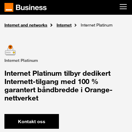
Skip to main content
Internet and networks
Tjenester
Home
Internet
Internet Platinum
Internet Platinum
Internet Platinum tilbyr dedikert
Internett-tilgang med 100 %
garantert båndbredde i Orange-
nettverket
Kontakt oss