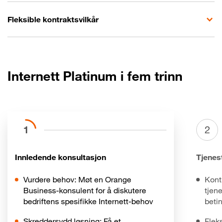
Fleksible kontraktsvilkår
Internett Platinum i fem trinn
1
2
Innledende konsultasjon
Tjenes
Vurdere behov: Møt en Orange
Kont
Business-konsulent for å diskutere
tjen
bedriftens spesifikke Internett-behov
betin
Skreddersydd løsning: Få et
Fleks