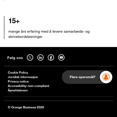
15+
mange års erfaring med å levere samarbeids- og
skrivebordsløsninger
Sitemap
Følg oss på twitter - åpnes i en ny fane
Følg oss på linkedin - åpnes i en ny fane
Følg oss på facebook - åpnes i en ny fane
Følg oss på youtube - åpnes i en ny fane
Følg oss
Cookie Policy
Juridisk informasjon
Flere spørsmål?
Privacy notice
Accessibility: non-compliant
Åpnehtsloven
© Orange Business 2026