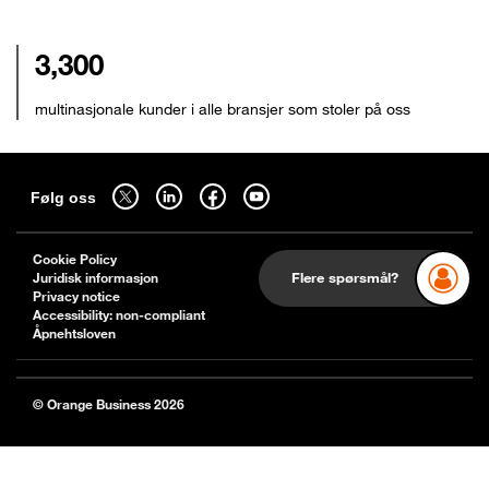
3,300
multinasjonale kunder i alle bransjer som stoler på oss
Sitemap
Følg oss på twitter - åpnes i en ny fane
Følg oss på linkedin - åpnes i en ny fane
Følg oss på facebook - åpnes i en ny fane
Følg oss på youtube - åpnes i en ny fane
Følg oss
Cookie Policy
Flere spørsmål?
Juridisk informasjon
Privacy notice
Accessibility: non-compliant
Åpnehtsloven
© Orange Business 2026
Back