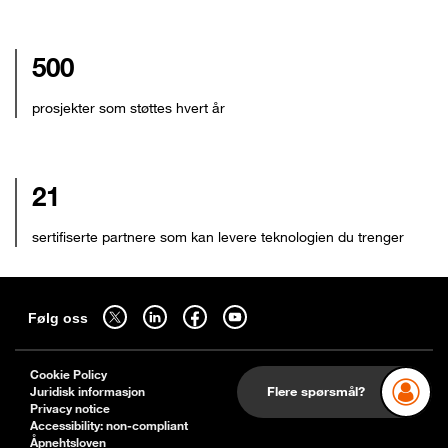
500
prosjekter som støttes hvert år
21
sertifiserte partnere som kan levere teknologien du trenger
Sitemap
Følg oss på twitter - åpnes i en ny fane
Følg oss på linkedin - åpnes i en ny fane
Følg oss på facebook - åpnes i en ny fane
Følg oss på youtube - åpnes i en ny fane
Følg oss
Cookie Policy
Juridisk informasjon
Flere spørsmål?
Privacy notice
Accessibility: non-compliant
Åpnehtsloven