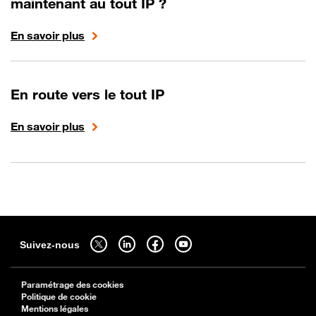
maintenant au tout IP ?
En savoir plus
En route vers le tout IP
En savoir plus
Sitemap
Suivez-nous sur twitter - ouverture dans un nouvel onglet
Suivez-nous sur linkedin - ouverture dans un nouvel onglet
Suivez-nous sur facebook - ouverture dans un nouv
Suivez-nous sur youtube - ouverture dans 
Suivez-nous
Paramétrage des cookies
Politique de cookie
Mentions légales