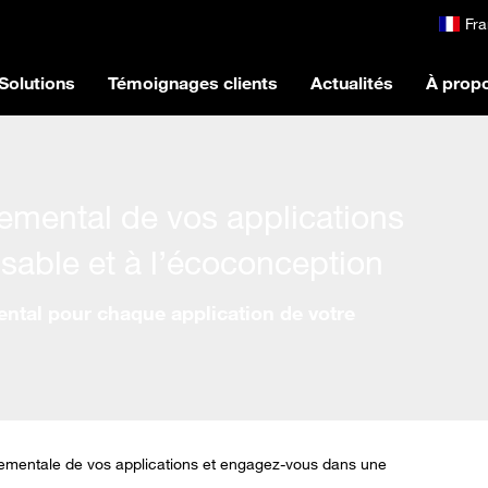
Fra
Solutions
Témoignages clients
Actualités
À prop
emental de vos applications
sable et à l’écoconception
ntal pour chaque application de votre
ementale de vos applications et engagez-vous dans une