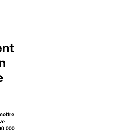
ent
on
e
mettre
ve
90 000