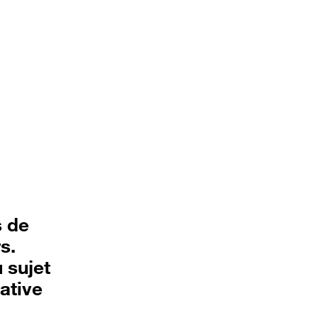
s de
s.
 sujet
rative