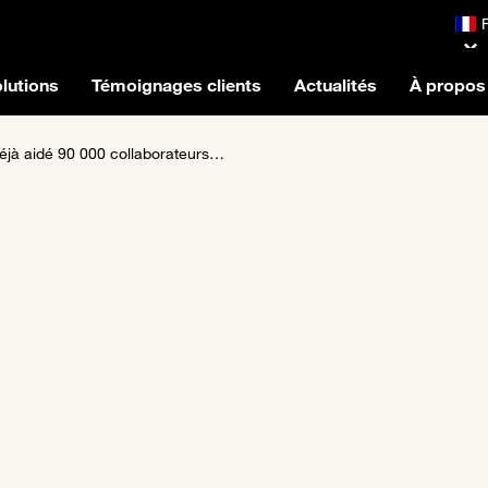
lutions
Témoignages clients
Actualités
À propos
r l’IA générative de façon sécurisée et responsable au quotidien