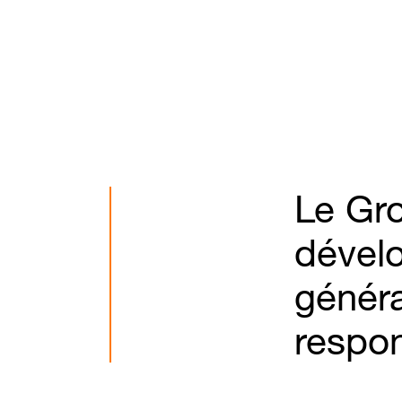
Le Gro
dévelo
généra
respo