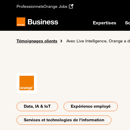
Passer au contenu principal
Professionnels
Orange Jobs
Expertises
So
Témoignages clients
Accueil
Avec Live Intelligence, Orange a déjà aidé 90 000 collaborateurs à utilise
Data, IA & IoT
Expérience employé
Services et technologies de l'information