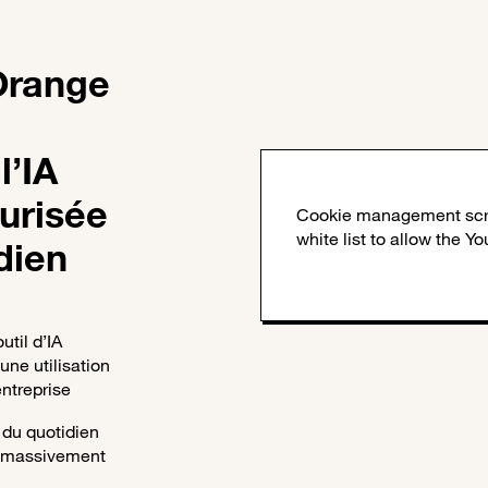
 Orange
l’IA
urisée
dien
util d’IA
une utilisation
entreprise
 du quotidien
t massivement