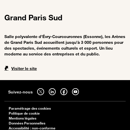
Grand Paris Sud
Salle polyvalente d’Évry-Courcouronnes (Essonne), les Arènes
de Grand Paris Sud accueillent jusqu’à 3 000 personnes pour
des spectacles, événements culturels et esport. Un lieu
moderne au service des entreprises et du public.
Visiter le site
Sitemap
Suivez-nous sur twitter - ouverture dans un nouvel onglet
Suivez-nous sur linkedin - ouverture dans un nouvel onglet
Suivez-nous sur facebook - ouverture dans un nouv
Suivez-nous sur youtube - ouverture dans 
Suivez-nous
Paramétrage des cookies
Politique de cookie
Mentions légales
Données Personnelles
Accessibilité : non-conforme