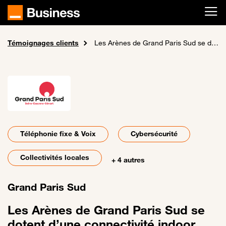
Passer au contenu principal
Témoignages clients
Accueil
Les Arènes de Grand Paris Sud se dotent d’une connectivité indoor sécurisée et deviennent la salle de référence de l’esport en Europe
Téléphonie fixe & Voix
Cybersécurité
Collectivités locales
+ 4 autres
Grand Paris Sud
Les Arènes de Grand Paris Sud se
dotent d’une connectivité indoor