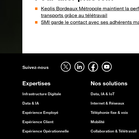
Keolis Bordeaux Métropole maintient la per
transports grâce au télétravail
SMI garde le contact avec ses adhérents mal
Suivez-nous sur twitter - ouverture dans un nouvel onglet
Suivez-nous sur linkedin - ouverture dans un nouvel onglet
Suivez-nous sur facebook - ouverture dans un nouvel onglet
Suivez-nous sur youtube - ouverture dans un nouvel onglet
Suivez-nous
Expertises
Nos solutions
Infrastructure Digitale
Data, IA & IoT
Data & IA
Internet & Réseaux
Expérience Employé
Téléphonie fixe & voix
Expérience Client
Mobilité
Expérience Opérationnelle
Collaboration & Télétravail