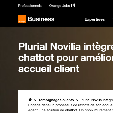
Passer
Professionnels
Orange Jobs
au
contenu
principal
Expertises
Plurial Novilia intèg
chatbot pour amélio
accueil client
Témoignages clients
Plurial Novilia intèg
Engagé dans un processus de refonte de son accueil clie
Agent, une solution de chatbot. Un choix murement ré