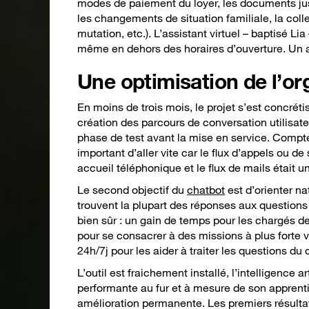
modes de paiement du loyer, les documents justi
les changements de situation familiale, la col
mutation, etc.). L’assistant virtuel – baptisé Li
même en dehors des horaires d’ouverture. Un a
Une optimisation de l’o
En moins de trois mois, le projet s’est concréti
création des parcours de conversation utilisate
phase de test avant la mise en service. Compte t
important d’aller vite car le flux d’appels ou de
accueil téléphonique et le flux de mails était u
Le second objectif du
chatbot
est d’orienter na
trouvent la plupart des réponses aux questions 
bien sûr : un gain de temps pour les chargés de
pour se consacrer à des missions à plus forte va
24h/7j pour les aider à traiter les questions du
L’outil est fraichement installé, l’intelligence ar
performante au fur et à mesure de son apprentis
amélioration permanente. Les premiers résulta