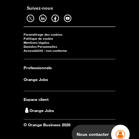
Suivez-nous
Suivez-nous sur twitter - ouverture dans un nouvel onglet
Suivez-nous sur linkedin - ouverture dans un nouvel onglet
Suivez-nous sur facebook - ouverture dans un nouvel onglet
Suivez-nous sur youtube - ouverture dans un nouvel onglet
Paramétrage des cookies
Politique de cookie
Mentions légales
Données Personnelles
Accessibilité : non-conforme
Professionnels
Orange Jobs
Espace client
Orange Jobs
© Orange Business 2026
Nous contacter