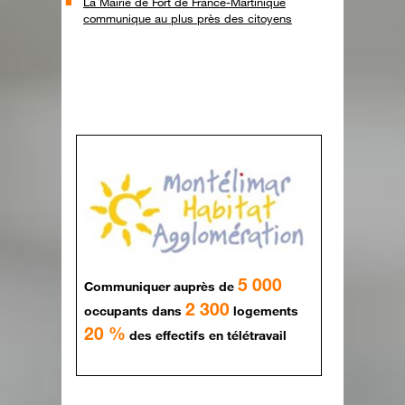
La Mairie de Fort de France-Martinique
communique au plus près des citoyens
5 000
Communiquer auprès de
2 300
occupants dans
logements
20 %
des effectifs en télétravail