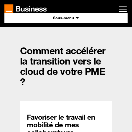
Passer
au
contenu
principal
Sous-menu
Comment accélérer
la transition vers le
cloud de votre PME
?
Favoriser le travail en
mobilité de mes