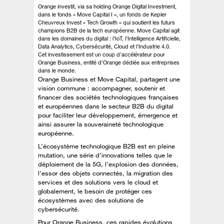
Orange investit, via sa holding Orange Digital Investment,
dans le fonds « Move Capital I », un fonds de Kepler
Cheuvreux Invest « Tech Growth » qui soutient les futurs
champions B2B de la tech européenne. Move Capital agit
dans les domaines du digital : l’IoT, l’Intelligence Artificielle,
Data Analytics, Cybersécurité, Cloud et l’Industrie 4.0.
Cet investissement est un coup d’accélérateur pour
Orange Business, entité d’Orange dédiée aux entreprises
dans le monde.
Orange Business et Move Capital, partagent une
vision commune : accompagner, soutenir et
financer des sociétés technologiques françaises
et européennes dans le secteur B2B du digital
pour faciliter leur développement, émergence et
ainsi assurer la souveraineté technologique
européenne.
L’écosystème technologique B2B est en pleine
mutation, une série d’innovations telles que le
déploiement de la 5G, l’explosion des données,
l’essor des objets connectés, la migration des
services et des solutions vers le cloud et
globalement, le besoin de protéger ces
écosystèmes avec des solutions de
cybersécurité.
Pour Orange Business, ces rapides évolutions