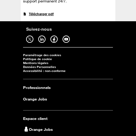
support permanent 24/7.
Télécharger pdf
Suivez-nous
Suivez-nous sur twitter - ouverture dans un nouvel onglet
Suivez-nous sur linkedin - ouverture dans un nouvel onglet
Suivez-nous sur facebook - ouverture dans un nouvel onglet
Suivez-nous sur youtube - ouverture dans un nouvel onglet
Paramétrage des cookies
Politique de cookie
Mentions légales
Données Personnelles
Accessibilité : non-conforme
Professionnels
Orange Jobs
Espace client
Orange Jobs