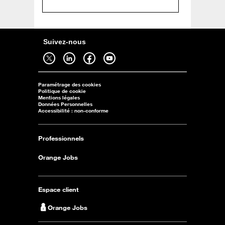
Suivez-nous
Suivez-nous sur twitter - ouverture dans un nouvel onglet
Suivez-nous sur linkedin - ouverture dans un nouvel onglet
Suivez-nous sur facebook - ouverture dans un nouvel onglet
Suivez-nous sur youtube - ouverture dans un nouvel onglet
Paramétrage des cookies
Politique de cookie
Mentions légales
Données Personnelles
Accessibilité : non-conforme
Professionnels
Orange Jobs
Espace client
Orange Jobs