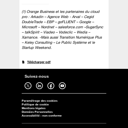
(1) Orange Business et les partenaires du cloud
pro : Arkadin – Agence Web - Arval – Cegid
DoubleTrade – EBP – goFLUENT – Google –
Microsoft – Nordnet – salesforce.com –SugarSync
– talkSpirit – Viadeo – Vodeclic – Wedia –
Xamance. -Mais aussi Transition Numérique Plus
– Keley Consulting – Le Public Système et le
Startup Weekend.
Télécharger pdf
Suivez-nous
Suivez-nous sur twitter - ouverture dans un nouvel onglet
Suivez-nous sur linkedin - ouverture dans un nouvel onglet
Suivez-nous sur facebook - ouverture dans un nouvel onglet
Suivez-nous sur youtube - ouverture dans un nouvel onglet
Paramétrage des cookies
Politique de cookie
Mentions légales
Données Personnelles
Accessibilité : non-conforme