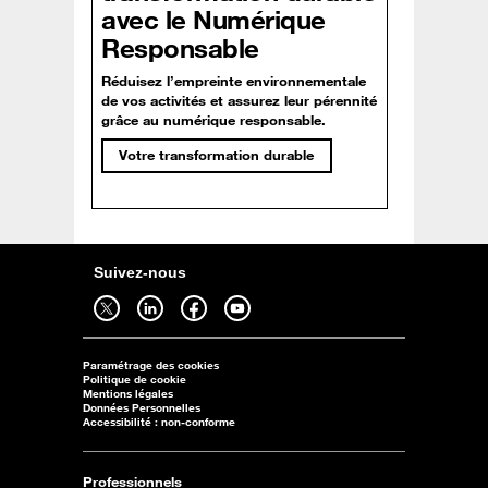
avec le Numérique
Responsable
Réduisez l’empreinte environnementale
de vos activités et assurez leur pérennité
grâce au numérique responsable.
Votre transformation durable
Suivez-nous
Suivez-nous sur twitter - ouverture dans un nouvel onglet
Suivez-nous sur linkedin - ouverture dans un nouvel onglet
Suivez-nous sur facebook - ouverture dans un nouvel onglet
Suivez-nous sur youtube - ouverture dans un nouvel onglet
Paramétrage des cookies
Politique de cookie
Mentions légales
Données Personnelles
Accessibilité : non-conforme
Professionnels