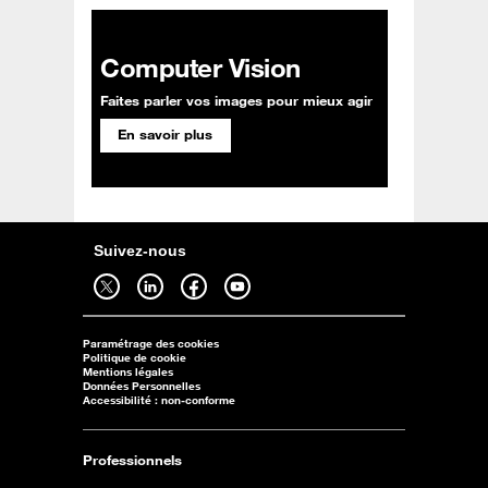
Computer Vision
Faites parler vos images pour mieux agir
En savoir plus
Suivez-nous
Suivez-nous sur twitter - ouverture dans un nouvel onglet
Suivez-nous sur linkedin - ouverture dans un nouvel onglet
Suivez-nous sur facebook - ouverture dans un nouvel onglet
Suivez-nous sur youtube - ouverture dans un nouvel onglet
Paramétrage des cookies
Politique de cookie
Mentions légales
Données Personnelles
Accessibilité : non-conforme
Professionnels