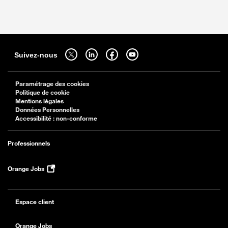
Sitemap
Suivez-nous sur twitter - ouverture dans un nouvel onglet
Suivez-nous sur linkedin - ouverture dans un nouvel onglet
Suivez-nous sur facebook - ouverture dans un nouv
Suivez-nous sur youtube - ouverture dans 
Suivez-nous
Paramétrage des cookies
Politique de cookie
Mentions légales
Données Personnelles
Accessibilité : non-conforme
Professionnels
Orange Jobs
Espace client
Orange Jobs