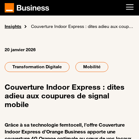
Passer au contenu principal
Insights
Accueil
Actualités
Couverture Indoor Express : dites adieu aux coupures de signal mobile
20 janvier 2026
Transformation Digitale
Mobilité
Couverture Indoor Express : dites
adieu aux coupures de signal
mobile
Grâce à sa technologie femtocell, l’offre Couverture
Indoor Express d’Orange Business apporte une
couverture 4G Orange optimale au cœur de vos locaux,