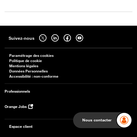
Sitemap
Suivez-nous sur twitter - ouverture dans un nouvel onglet
Suivez-nous sur linkedin - ouverture dans un nouvel onglet
Suivez-nous sur facebook - ouverture dans un nouv
Suivez-nous sur youtube - ouverture dans 
Suivez-nous
Paramétrage des cookies
Politique de cookie
Mentions légales
Données Personnelles
Accessibilité : non-conforme
Professionnels
Orange Jobs
Nous contacter
Espace client