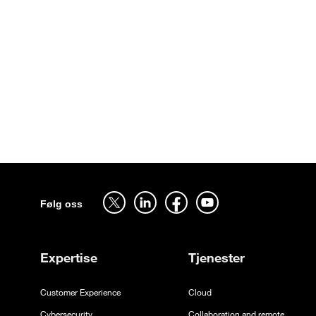
Sitemap
Følg oss på twitter - åpnes i en ny fane
Følg oss på linkedin - åpnes i en ny fane
Følg oss på facebook - åpnes i en ny fane
Følg oss på youtube - åpnes i en ny
Følg oss
Expertise
Tjenester
Customer Experience
Cloud
Cybersecurity
Collaboration and remote