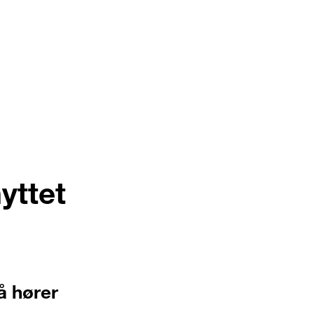
enester
Kundehistorier
Aktuelt
Om oss
yttet
så hører