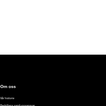
Om oss
Vår historie
Bedriftens samfunnsansvar