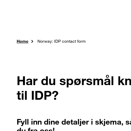
Skip to main content
Karrierer
Ekspertise
Tj
Home
Norway: IDP contact form
Har du spørsmål kn
til IDP?
Fyll inn dine detaljer i skjema, 
du fra oss!