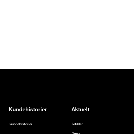
 fane
Kundehistorier
Aktuelt
Kundehistorier
Artikler
News