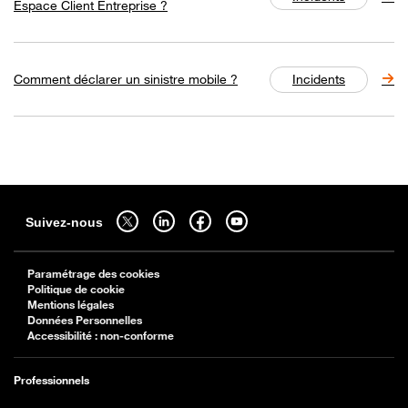
Espace Client Entreprise ?
Comment déclarer un sinistre mobile ?
Incidents
Sitemap
Suivez-nous sur twitter - ouverture dans un nouvel onglet
Suivez-nous sur linkedin - ouverture dans un nouvel onglet
Suivez-nous sur facebook - ouverture dans un nouv
Suivez-nous sur youtube - ouverture dans 
Suivez-nous
Paramétrage des cookies
Politique de cookie
Mentions légales
Données Personnelles
Accessibilité : non-conforme
Professionnels