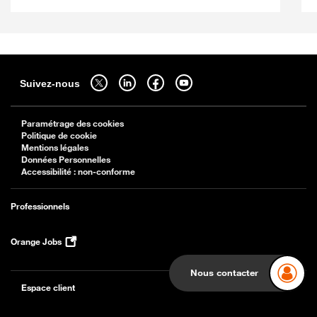
Sitemap
Suivez-nous sur twitter - ouverture dans un nouvel onglet
Suivez-nous sur linkedin - ouverture dans un nouvel onglet
Suivez-nous sur facebook - ouverture dans un nouv
Suivez-nous sur youtube - ouverture dans 
Suivez-nous
Paramétrage des cookies
Politique de cookie
Mentions légales
Données Personnelles
Accessibilité : non-conforme
Professionnels
Orange Jobs
Nous contacter
Espace client