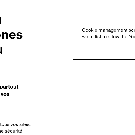
u
ones
u
 partout
 vos
tous vos sites.
ne sécurité