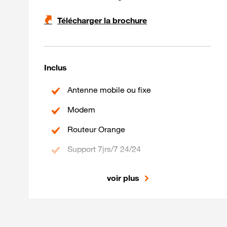
Télécharger la brochure
Inclus
Antenne mobile ou fixe
Modem
Routeur Orange
Support 7jrs/7 24/24
Installation sur site : vérifications,
voir plus
montage, mise en réseau, test et
recette
Support antenne, passage de câble