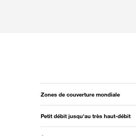
Accès dashboard via l'Espace Client
Entreprise
Zones de couverture mondiale
Petit débit jusqu'au très haut-débit