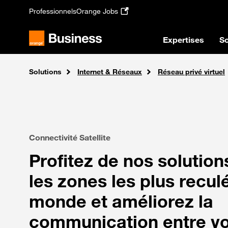
Passer au contenu principal
Professionnels
Orange Jobs
Expertises
So
Solutions
Accueil
Internet & Réseaux
Réseau privé virtuel
Connectivité Satellite
Profitez de nos solutio
les zones les plus recul
monde et améliorez la
communication entre v