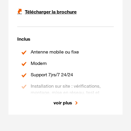
Télécharger la brochure
Inclus
Antenne mobile ou fixe
Modem
Support 7jrs/7 24/24
Installation sur site : vérifications,
montage, mise en réseau, test et
recette
voir plus
Support antenne, passage de câble
Maintenance sur site : intervention
garantie sous 3 jours ouvrés*