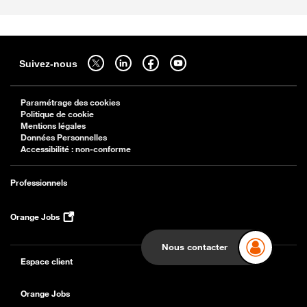
Sitemap
Suivez-nous sur twitter - ouverture dans un nouvel onglet
Suivez-nous sur linkedin - ouverture dans un nouvel onglet
Suivez-nous sur facebook - ouverture dans un nouv
Suivez-nous sur youtube - ouverture dans 
Suivez-nous
Paramétrage des cookies
Politique de cookie
Mentions légales
Données Personnelles
Accessibilité : non-conforme
Professionnels
Orange Jobs
Nous contacter
Espace client
Orange Jobs