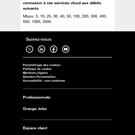
connexion à ces services cloud aux débits
suivants
Mbps: 5, 10, 20, 30, 40, 50, 100, 200, 300, 400,
500, 1000, 2000
Suivez-nous
Suivez-nous sur twitter - ouverture dans un nouvel onglet
Suivez-nous sur linkedin - ouverture dans un nouvel onglet
Suivez-nous sur facebook - ouverture dans un nouvel onglet
Suivez-nous sur youtube - ouverture dans un nouvel onglet
Paramétrage des cookies
Politique de cookie
Mentions légales
Données Personnelles
Accessibilité : non-conforme
Professionnels
Orange Jobs
Espace client