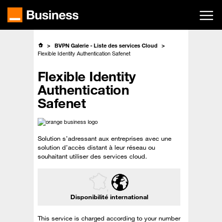
Passer
au
contenu
principal
BVPN Galerie - Liste des services Cloud
Flexible Identity Authentication Safenet
Flexible Identity
Authentication
Safenet
Solution s’adressant aux entreprises avec une
solution d’accès distant à leur réseau ou
souhaitant utiliser des services cloud.
Disponibilité international
This service is charged according to your number