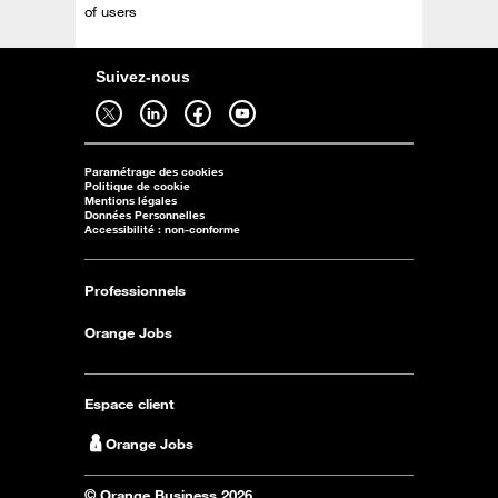
of users
Suivez-nous
Suivez-nous sur twitter - ouverture dans un nouvel onglet
Suivez-nous sur linkedin - ouverture dans un nouvel onglet
Suivez-nous sur facebook - ouverture dans un nouvel onglet
Suivez-nous sur youtube - ouverture dans un nouvel onglet
Paramétrage des cookies
Politique de cookie
Mentions légales
Données Personnelles
Accessibilité : non-conforme
Professionnels
Orange Jobs
Espace client
Orange Jobs
© Orange Business 2026