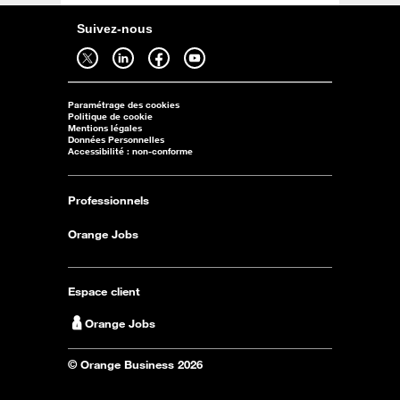
Suivez-nous
Suivez-nous sur twitter - ouverture dans un nouvel onglet
Suivez-nous sur linkedin - ouverture dans un nouvel onglet
Suivez-nous sur facebook - ouverture dans un nouvel onglet
Suivez-nous sur youtube - ouverture dans un nouvel onglet
Paramétrage des cookies
Politique de cookie
Mentions légales
Données Personnelles
Accessibilité : non-conforme
Professionnels
Orange Jobs
Espace client
Orange Jobs
© Orange Business 2026