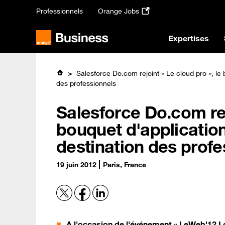
Passer
Professionnels
Orange Jobs
au
contenu
principal
Expertises
Salesforce Do.com rejoint « Le cloud pro », le 
des professionnels
Salesforce Do.com rejo
bouquet d'application
destination des profe
19 juin 2012
Paris, France
A l'occasion de l'événement « LeWeb'12 L