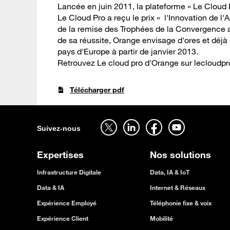
Lancée en juin 2011, la plateforme « Le Cloud 
Le Cloud Pro a reçu le prix « l'Innovation de 
de la remise des Trophées de la Convergence a
de sa réussite, Orange envisage d'ores et déjà
pays d'Europe à partir de janvier 2013.
Retrouvez Le cloud pro d'Orange sur lecloudpro
Télécharger pdf
Suivez-nous sur twitter - ouverture dans un nouvel onglet
Suivez-nous sur linkedin - ouverture dans un nouvel onglet
Suivez-nous sur facebook - ouverture dans un nouvel onglet
Suivez-nous sur youtube - ouverture dans un nouvel onglet
Suivez-nous
Expertises
Nos solutions
Infrastructure Digitale
Data, IA & IoT
Data & IA
Internet & Réseaux
Expérience Employé
Téléphonie fixe & voix
Expérience Client
Mobilité