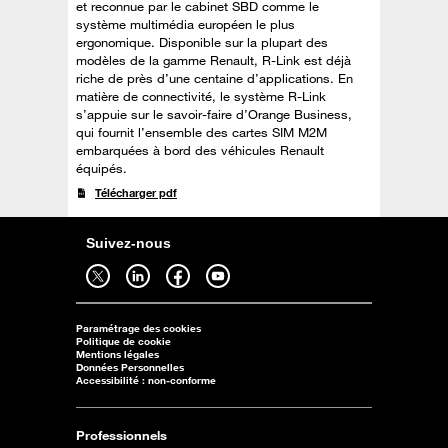
et reconnue par le cabinet SBD comme le
système multimédia européen le plus
ergonomique. Disponible sur la plupart des
modèles de la gamme Renault, R-Link est déjà
riche de près d’une centaine d’applications. En
matière de connectivité, le système R-Link
s’appuie sur le savoir-faire d’Orange Business,
qui fournit l’ensemble des cartes SIM M2M
embarquées à bord des véhicules Renault
équipés.
Télécharger pdf
Suivez-nous
Suivez-nous sur twitter - ouverture dans un nouvel onglet
Suivez-nous sur linkedin - ouverture dans un nouvel onglet
Suivez-nous sur facebook - ouverture dans un nouvel onglet
Suivez-nous sur youtube - ouverture dans un nouvel onglet
Paramétrage des cookies
Politique de cookie
Mentions légales
Données Personnelles
Accessibilité : non-conforme
Professionnels