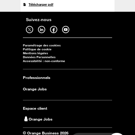
Télécharger pdf
Suivez-nous
Suivez-nous sur twitter - ouverture dans un nouvel onglet
Suivez-nous sur linkedin - ouverture dans un nouvel onglet
Suivez-nous sur facebook - ouverture dans un nouvel onglet
Suivez-nous sur youtube - ouverture dans un nouvel onglet
Paramétrage des cookies
Politique de cookie
Mentions légales
Données Personnelles
Accessibilité : non-conforme
Professionnels
Orange Jobs
Espace client
Orange Jobs
© Orange Business 2026