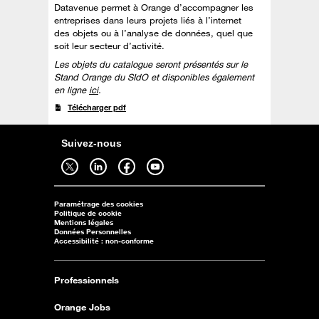
Datavenue permet à Orange d’accompagner les
entreprises dans leurs projets liés à l’internet
des objets ou à l’analyse de données, quel que
soit leur secteur d’activité.
Les objets du catalogue seront présentés sur le
Stand Orange du SIdO et disponibles également
en ligne
ici
.
Télécharger pdf
Suivez-nous
Suivez-nous sur twitter - ouverture dans un nouvel onglet
Suivez-nous sur linkedin - ouverture dans un nouvel onglet
Suivez-nous sur facebook - ouverture dans un nouvel onglet
Suivez-nous sur youtube - ouverture dans un nouvel onglet
Paramétrage des cookies
Politique de cookie
Mentions légales
Données Personnelles
Accessibilité : non-conforme
Professionnels
Orange Jobs