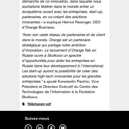
démarche de co-innovation, dans laquelle nous
souhaitons fédérer dans le monde entier un
écosystème ouvert avec les entreprises, start-up,
partenaires, en co-créant des solutions
innovantes.»
a expliqué Helmut Reisinger, CEO
d’Orange Business.
“Avec son vaste réseau de partenaires et de client
dans le monde, Orange est un partenaire
stratégique qui partage notre ambition
d’innovation. Le lancement d’Orange Fab en
Russie ouvre à Skolkovo un spectre
d’opportunités pour aider les entreprises en
Russie dans leur développement à l’international.
Les start-up auront la possibilité de créer des
solutions high-tech innovantes pour les grandes
entreprises,”
a ajouté Konstantin Parshin, Vice
Président et Directeur Exécutif du Centre des
Technologies de l’Information à la Fondation
Skolkovo.
Télécharger pdf
Suivez-nous
Suivez-nous sur twitter - ouverture dans un nouvel onglet
Suivez-nous sur linkedin - ouverture dans un nouvel onglet
Suivez-nous sur facebook - ouverture dans un nouvel onglet
Suivez-nous sur youtube - ouverture dans un nouvel onglet