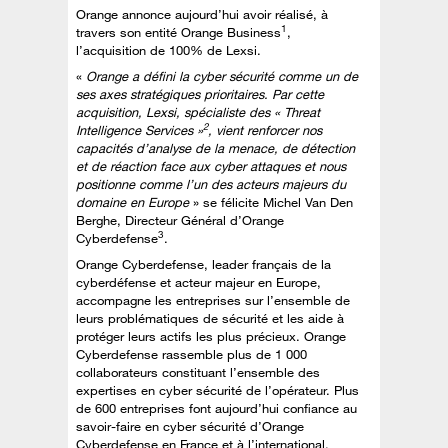
Orange annonce aujourd’hui avoir réalisé, à
1
travers son entité Orange Business
,
l’acquisition de 100% de Lexsi.
«
Orange a défini la cyber sécurité comme un de
ses axes stratégiques prioritaires. Par cette
acquisition, Lexsi, spécialiste des « Threat
2
Intelligence Services »
, vient renforcer nos
capacités d’analyse de la menace, de détection
et de réaction face aux cyber attaques et nous
positionne comme l’un des acteurs majeurs du
domaine en Europe
» se félicite Michel Van Den
Berghe, Directeur Général d’Orange
3
Cyberdefense
.
Orange Cyberdefense, leader français de la
cyberdéfense et acteur majeur en Europe,
accompagne les entreprises sur l’ensemble de
leurs problématiques de sécurité et les aide à
protéger leurs actifs les plus précieux. Orange
Cyberdefense rassemble plus de 1 000
collaborateurs constituant l’ensemble des
expertises en cyber sécurité de l’opérateur. Plus
de 600 entreprises font aujourd’hui confiance au
savoir-faire en cyber sécurité d’Orange
Cyberdefense en France et à l’international.