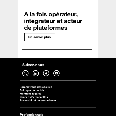
A la fois opérateur,
intégrateur et acteur
de plateformes
En savoir plus
Suivez-nous
Suivez-nous sur twitter - ouverture dans un nouvel onglet
Suivez-nous sur linkedin - ouverture dans un nouvel onglet
Suivez-nous sur facebook - ouverture dans un nouvel onglet
Suivez-nous sur youtube - ouverture dans un nouvel onglet
Paramétrage des cookies
Politique de cookie
Mentions légales
Données Personnelles
Accessibilité : non-conforme
Professionnels