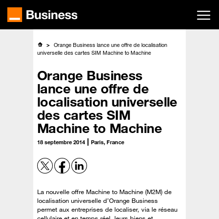
Passer
au
contenu
principal
Orange Business lance une offre de localisation
universelle des cartes SIM Machine to Machine
Orange Business
lance une offre de
localisation universelle
des cartes SIM
Machine to Machine
18 septembre 2014
Paris, France
La nouvelle offre Machine to Machine (M2M) de
localisation universelle d’Orange Business
permet aux entreprises de localiser, via le réseau
cellulaire et en temps réel, leurs biens et