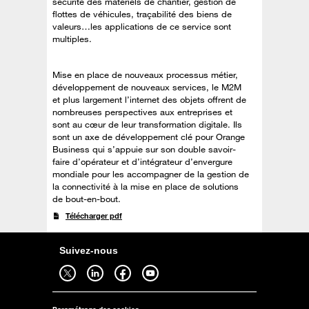
sécurité des matériels de chantier, gestion de
flottes de véhicules, traçabilité des biens de
valeurs…les applications de ce service sont
multiples.
Mise en place de nouveaux processus métier,
développement de nouveaux services, le M2M
et plus largement l’internet des objets offrent de
nombreuses perspectives aux entreprises et
sont au cœur de leur transformation digitale. Ils
sont un axe de développement clé pour Orange
Business qui s’appuie sur son double savoir-
faire d’opérateur et d’intégrateur d’envergure
mondiale pour les accompagner de la gestion de
la connectivité à la mise en place de solutions
de bout-en-bout.
Télécharger pdf
Suivez-nous
Suivez-nous sur twitter - ouverture dans un nouvel onglet
Suivez-nous sur linkedin - ouverture dans un nouvel onglet
Suivez-nous sur facebook - ouverture dans un nouvel onglet
Suivez-nous sur youtube - ouverture dans un nouvel onglet