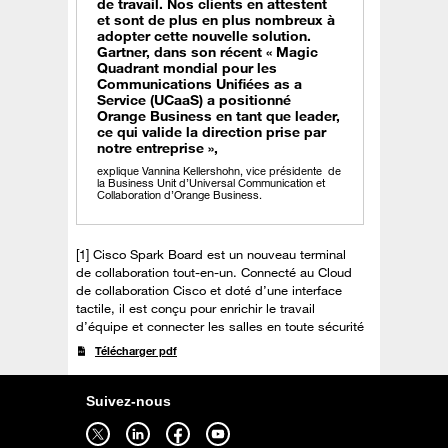
de travail. Nos clients en attestent
et sont de plus en plus nombreux à
adopter cette nouvelle solution.
Gartner, dans son récent « Magic
Quadrant mondial pour les
Communications Unifiées as a
Service (UCaaS) a positionné
Orange Business en tant que leader,
ce qui valide la direction prise par
notre entreprise »,
explique Vannina Kellershohn, vice présidente de
la Business Unit d’Universal Communication et
Collaboration d’Orange Business.
[1] Cisco Spark Board est un nouveau terminal
de collaboration tout-en-un. Connecté au Cloud
de collaboration Cisco et doté d’une interface
tactile, il est conçu pour enrichir le travail
d’équipe et connecter les salles en toute sécurité
Télécharger pdf
Suivez-nous
Suivez-nous sur twitter - ouverture dans un nouvel onglet
Suivez-nous sur linkedin - ouverture dans un nouvel onglet
Suivez-nous sur facebook - ouverture dans un nouvel onglet
Suivez-nous sur youtube - ouverture dans un nouvel onglet